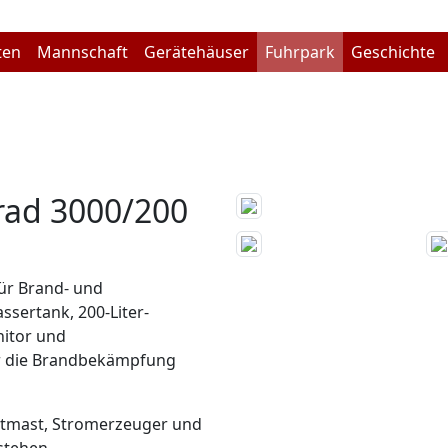
ten
Mannschaft
Gerätehäuser
Fuhrpark
Geschichte
rad 3000/200
für Brand- und
ssertank, 200-Liter-
itor und
für die Brandbekämpfung
chtmast, Stromerzeuger und