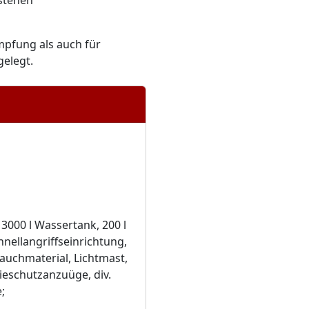
 stehen
mpfung als auch für
elegt.
3000 l Wassertank, 200 l
nellangriffseinrichtung,
lauchmaterial, Lichtmast,
ieschutzanzuüge, div.
;