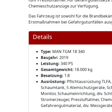
fünf Pressluftatmer. Für Gefahrguteinsätze
Chemieschutzanzüge zur Verfügung.
Das Fahrzeug ist sowohl für die Brandbekä
Erstmaßnahmen bei Gefahrgutunfällen ausg
Details
Type:
MAN TGM 18 340
Baujahr:
2019
Leistung:
340 PS
Gesamtgewicht:
18.000 kg
Besatzung:
1:8
Ausrüstung:
Pflichtausrüstung TLFA, 
Schaumtank, 5 Atemschutzgeräte, Sch
Monitor, Schaumeinrichtung, div. Sch
Stromerzeuger, Pressluftatmer, Chem
Gefahrengutmaterial, div. Messgeräte