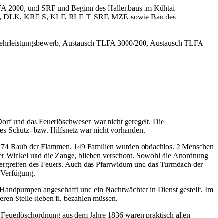
FA 2000, und SRF und Beginn des Hallenbaus im Kühtai
500, DLK, KRF-S, KLF, RLF-T, SRF, MZF, sowie Bau des
ehrleistungsbewerb, Austausch TLFA 3000/200, Austausch TLFA
orf und das Feuerlöschwesen war nicht geregelt. Die
es Schutz- bzw. Hilfsnetz war nicht vorhanden.
en 74 Raub der Flammen. 149 Familien wurden obdachlos. 2 Menschen
er Winkel und die Zange, blieben verschont. Sowohl die Anordnung
Übergreifen des Feuers. Auch das Pfarrwidum und das Turmdach der
 Verfügung.
t Handpumpen angeschafft und ein Nachtwächter in Dienst gestellt. Im
eren Stelle sieben fl. bezahlen müssen.
 Feuerlöschordnung aus dem Jahre 1836 waren praktisch allen