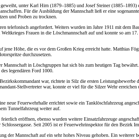
iht, unter Karl Hirn (1879–1885) und Josef Steiner (1885–1893) die 
chaffen. Für die Ausbildung der Mannschaft ließ er eine sogenannte
tzen und Proben zu trocknen.
n telefonisch angefordert. Weiters wurden im Jahre 1911 mit dem Bau 
eltkrieges Frauen in die Löschmannschaft auf und konnte so am 17.
 jene Höhe, die es vor dem Großen Krieg erreicht hatte. Matthias Fög
otorspritze durchzusetzen.
er Mannschaft in Löschgruppen hat sich bis zum heutigen Tag bewährt.
– des legendären Ford 1000.
ezirkskommandant war, richtete in Silz die ersten Leistungsbewerbe 
ant-Stellvertreter war, konnte er viel für die Silzer Wehr erreichen u
neue Feuerwehrhalle errichtet sowie ein Tanklöschfahrzeug angescha
em Tunnelfahrzeug weiter auf.
eierlich eröffnen, ebenso wurden weitere Einsatzfahrzeuge angeschaff
 Schlossergasse. Seit 2005 ist er Feuerwehrinspektor für den Bezirk Im
der Mannschaft auf ein sehr hohes Niveau gehoben. Ein weiterer bed