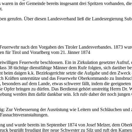
n in der Gemeinde bereits insgesamt drei Spritzen vorhanden, die vert
t.
en gerufen. Über diesen Landesverband ließ die Landesregierung Sub
gen Feuerwehr nach den Vorgaben des Tiroler Landesverbandes. 1873 wur
en für Tirol und Vorarlberg vom 21. Jänner 1874
iwilligen Feuerwehr beschlossen. Ein in Zirkulation gesetzter Aufruf, 
dass 38 tüchtige dienstfähige Männer dem Rufe folgten, sich darüber b
 beim daigen k.k. Bezirksgerichte setzte die Aufgabe und den Zweck 
ach Kräften unterstütze und das Feuerwehr Oberkommando zu Innsbruck
esonders auf dem Lande, etwas schwerer fällt, indem die geeigneten un
ße Opfer bringen zu dürfen. Das Berdienst gehört unstreitig Herrn Dr. W
bung werden ihm dafür dankbar sein. Ich rufe daher der noch jungen Ge
ig: Zur Verbesserung der Ausrüstung wie Leitern und Schläuchen und 
Fasnachtsveranstaltungen.
nung und wurde bereits im September 1874 von Josef Melzer, dem Ober
ruck begrüßt freudigst ihre neue Schwester zu Silz und ruft den Kamer