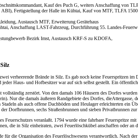
Abschnittskommandant, Kauf des Puch G, weiters Anschaffung von TL
. ABI), Fertigstellung der Halle im Kühtai, Kauf von MTF, TLFA 1
ekleidung, Austausch MTF, Erweiterung Gerätehaus
tai, Anschaffung LAST-Fahrzeug, Durchführung 55. Landes-Feuerw
eistungbewerb Bezirk Imst, Austausch KRF-S zu KDOFA,
Silz
ei verheerende Brände in Silz. Es gab noch keine Feuerspritzen im D
er Haus- und Hofbesitzer war auf sich selbst gestellt. Ein öffentlich
t vollständig zerstört. Von den damals 106 Häusern des Dorfes wurd
n). Nur die damals äußeren Randgebiete des Dorfes, dieAttergasse, d
en Stadeln als auch offene Dachböden und Heulager erleichterten ein 
 der Dorfbrunnen, sechs Straßenbrunnen und sieben Privatbrunnen zur
es Feuerschutzes veranlaßt. 1794 wurde eine fahrbare Feuerspritze mi
en, die in Silz einheiraten, zwei Feuerlöschkübel anschaffen oder an d
 für die Organisation des Feuerlöschwesens verantwortlich. Nach der