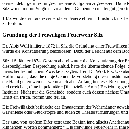
Gemeindebürgern festumgeschriebene Aufgaben zugewiesen. Damals ware
Silz war damit im Vergleich zu anderen Gemeinden relativ gut gerüste
1872 wurde der Landesverband der Feuerwehren in Innsbruck ins Leb
zu fördern.
Gründung der Freiwilligen Feuerwehr Silz
Dr. Alois Wöll initiierte 1872 in Silz die Gründung einer Freiwilli
wurde die Konstituierung beschlossen. Dazu der Bericht aus dem Bot
Silz, 16. Jänner 1874. Gestern abend wurde die Konstituierung der Fre
diesbezüglichen Besprechung einlud, hatte die überraschende Folge, 
menschenfreundlichem Zwecke zusagten. Herr Dr. Wöll, k.k. Uskulant
Hoffnung aus, dass die daige Gemeinde-Vorstehung dieses Institut n
die Hand gehen werden. wenn auch aller Anfang in dieser Beziehung, b
viel erreichen, ohne in pekuniärer [finanzieller, Anm.] Beziehung gro
Institutes. Nicht nur die Gemeinde, sondern auch dessen nächste Umge
Brust ein frisch, fromm und frei zu.
Die Freiwilligkeit beflügelte das Engagement der Wehrmänner gewalt
Gartenfeste oder Glückstöpfe und luden zu Theateraufführungen und 
Der gute, von großem Eifer getragene Beginn fand allseits Anerken
klingenden Worten kommentiert: " Die freiwillige Feuerwehr in Innsb