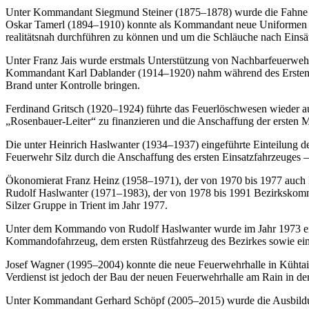
Unter Kommandant Siegmund Steiner (1875–1878) wurde die Fahne gewe
Oskar Tamerl (1894–1910) konnte als Kommandant neue Uniformen ans
realitätsnah durchführen zu können und um die Schläuche nach Einsä
Unter Franz Jais wurde erstmals Unterstützung von Nachbarfeuerwehre
Kommandant Karl Dablander (1914–1920) nahm während des Ersten W
Brand unter Kontrolle bringen.
Ferdinand Gritsch (1920–1924) führte das Feuerlöschwesen wieder auf
„Rosenbauer-Leiter“ zu finanzieren und die Anschaffung der ersten M
Die unter Heinrich Haslwanter (1934–1937) eingeführte Einteilung d
Feuerwehr Silz durch die Anschaffung des ersten Einsatzfahrzeuges 
Ökonomierat Franz Heinz (1958–1971), der von 1970 bis 1977 auch B
Rudolf Haslwanter (1971–1983), der von 1978 bis 1991 Bezirkskommand
Silzer Gruppe in Trient im Jahr 1977.
Unter dem Kommando von Rudolf Haslwanter wurde im Jahr 1973 eine 
Kommandofahrzeug, dem ersten Rüstfahrzeug des Bezirkes sowie ein
Josef Wagner (1995–2004) konnte die neue Feuerwehrhalle in Kühtai f
Verdienst ist jedoch der Bau der neuen Feuerwehrhalle am Rain in der
Unter Kommandant Gerhard Schöpf (2005–2015) wurde die Ausbildung 