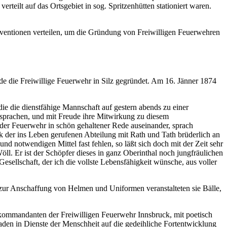
eilt auf das Ortsgebiet in sog. Spritzenhütten stationiert waren.
ventionen verteilen, um die Gründung von Freiwilligen Feuerwehren
de die Freiwillige Feuerwehr in Silz gegründet. Am 16. Jänner 1874
die die dienstfähige Mannschaft auf gestern abends zu einer
esprachen, und mit Freude ihre Mitwirkung zu diesem
der Feuerwehr in schön gehaltener Rede auseinander, sprach
 der ins Leben gerufenen Abteilung mit Rath und Tath brüderlich an
d notwendigen Mittel fast fehlen, so läßt sich doch mit der Zeit sehr
öll. Er ist der Schöpfer dieses in ganz Oberinthal noch jungfräulichen
sellschaft, der ich die vollste Lebensfähigkeit wünsche, aus voller
zur Anschaffung von Helmen und Uniformen veranstalteten sie Bälle,
kommandanten der Freiwilligen Feuerwehr Innsbruck, mit poetisch
aden in Dienste der Menschheit auf die gedeihliche Fortentwicklung