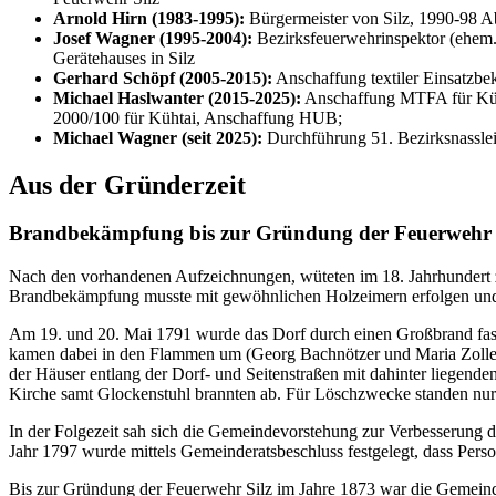
Arnold Hirn (1983-1995):
Bürgermeister von Silz, 1990-98 
Josef Wagner (1995-2004):
Bezirksfeuerwehrinspektor (ehem
Gerätehauses in Silz
Gerhard Schöpf (2005-2015):
Anschaffung textiler Einsatzb
Michael Haslwanter (2015-2025):
Anschaffung MTFA für Küh
2000/100 für Kühtai, Anschaffung HUB;
Michael Wagner (seit 2025):
Durchführung 51. Bezirksnassl
Aus der Gründerzeit
Brandbekämpfung bis zur Gründung der Feuerwehr 
Nach den vorhandenen Aufzeichnungen, wüteten im 18. Jahrhundert zw
Brandbekämpfung musste mit gewöhnlichen Holzeimern erfolgen und jed
Am 19. und 20. Mai 1791 wurde das Dorf durch einen Großbrand fas
kamen dabei in den Flammen um (Georg Bachnötzer und Maria Zolleri
der Häuser entlang der Dorf- und Seitenstraßen mit dahinter liegend
Kirche samt Glockenstuhl brannten ab. Für Löschzwecke standen nur
In der Folgezeit sah sich die Gemeindevorstehung zur Verbesserung d
Jahr 1797 wurde mittels Gemeinderatsbeschluss festgelegt, dass Person
Bis zur Gründung der Feuerwehr Silz im Jahre 1873 war die Gemeinde