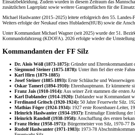
Einsatzbekleidung. Zudem wurden in diesem Zeitraum das Mannschaft
zusätzlichen Lagerplatz sowie weitere Garagenflächen für die Einsatz
Michael Haslwanter (2015–2025) leitete erfolgreich den 55. Landes-
Weiters erfolgte der Neukauf eines Hubladers(HUB) sowie die Ansch
Unter Kommandant Michael Wagner (seit 2025) wurde der 51. Bezirks
Kommandofahrzeug (KDOFA). 2026 erfolgte wieder die Umstellung a
Kommandanten der FF Silz
Dr. Alois Wöll (1873-1875):
Gründer und Ehrenkommandant der
Siegmund Steiner (1875-1878):
Unter ihm fiel dier erste Fah
Karl Hirn (1879-1885)
Josef Steiner (1885-1893):
Erste Schläuche und Wasserwägen 
Oskar Tamerl (1894-1910):
Ehrenhauptmann. Er kümmerte sic
Franz Jais (1910-1914):
Aus seiner Zeit stammen die ersten A
Karl Dablander (1914-1920):
Dablander war Kommandant wäh
Ferdinand Gritsch (1920-1924):
50 Jahre Feuerwehr Silz. 192
Mathias Föger (1924-1934):
1927 erste Rosenbauer-Leiter, 193
Heinrich Haslwanter (1934-1937):
Erstmalige Einteilung der
Heinrich Randolf (1938-1958):
Anschaffung des ersten bekan
Franz Heinz (1958-1971):
Bürgermeister von Silz, 1970-77 B
Rudolf Haslwanter (1971-1983):
1973-78 Abschnittskommanda
Feuerwehr Silz