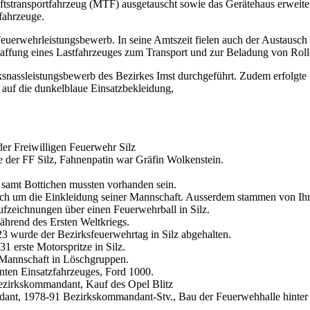
stransportfahrzeug (MTF) ausgetauscht sowie das Gerätehaus erweite
fahrzeuge.
Feuerwehrleistungsbewerb. In seine Amtszeit fielen auch der Austaus
affung eines Lastfahrzeuges zum Transport und zur Beladung von Roll
nassleistungsbewerb des Bezirkes Imst durchgeführt. Zudem erfolgte 
uf die dunkelblaue Einsatzbekleidung,
 Freiwilligen Feuerwehr Silz
ne der FF Silz, Fahnenpatin war Gräfin Wolkenstein.
samt Bottichen mussten vorhanden sein.
h um die Einkleidung seiner Mannschaft. Ausserdem stammen von Ihm
ufzeichnungen über einen Feuerwehrball in Silz.
rend des Ersten Weltkriegs.
3 wurde der Bezirksfeuerwehrtag in Silz abgehalten.
1 erste Motorspritze in Silz.
 Mannschaft in Löschgruppen.
nten Einsatzfahrzeuges, Ford 1000.
ezirkskommandant, Kauf des Opel Blitz
nt, 1978-91 Bezirkskommandant-Stv., Bau der Feuerwehhalle hinter 