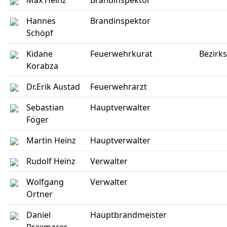
Max Heinz
Brandinspektor
Hannes
Brandinspektor
Schöpf
Kidane
Feuerwehrkurat
Bezirk
Korabza
Dr.Erik Austad
Feuerwehrarzt
Sebastian
Hauptverwalter
Föger
Martin Heinz
Hauptverwalter
Rudolf Heinz
Verwalter
Wolfgang
Verwalter
Ortner
Daniel
Hauptbrandmeister