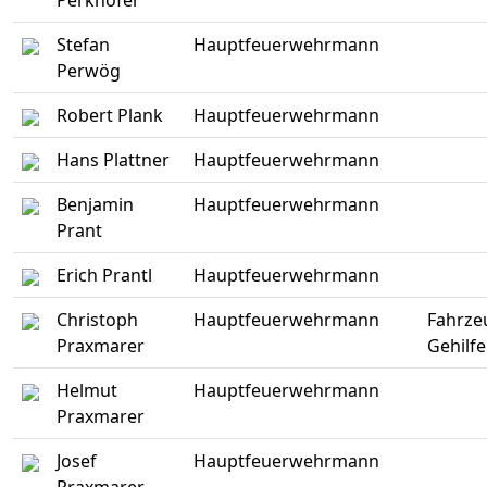
Perkhofer
Stefan
Hauptfeuerwehrmann
Perwög
Robert Plank
Hauptfeuerwehrmann
Hans Plattner
Hauptfeuerwehrmann
Benjamin
Hauptfeuerwehrmann
Prant
Erich Prantl
Hauptfeuerwehrmann
Christoph
Hauptfeuerwehrmann
Fahrze
Praxmarer
Gehilf
Helmut
Hauptfeuerwehrmann
Praxmarer
Josef
Hauptfeuerwehrmann