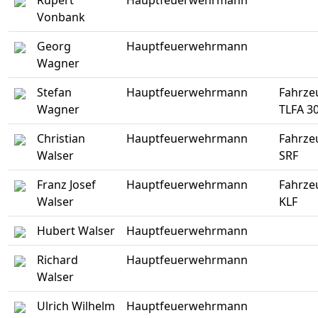
Rupert
Hauptfeuerwehrmann
Vonbank
Georg
Hauptfeuerwehrmann
Wagner
Stefan
Hauptfeuerwehrmann
Fahrze
Wagner
TLFA 3
Christian
Hauptfeuerwehrmann
Fahrze
Walser
SRF
Franz Josef
Hauptfeuerwehrmann
Fahrze
Walser
KLF
Hubert Walser
Hauptfeuerwehrmann
Richard
Hauptfeuerwehrmann
Walser
Ulrich Wilhelm
Hauptfeuerwehrmann