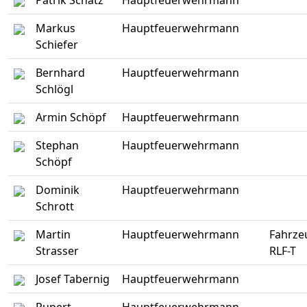
Patrik Schatz
Hauptfeuerwehrmann
Markus
Hauptfeuerwehrmann
Schiefer
Bernhard
Hauptfeuerwehrmann
Schlögl
Armin Schöpf
Hauptfeuerwehrmann
Stephan
Hauptfeuerwehrmann
Schöpf
Dominik
Hauptfeuerwehrmann
Schrott
Martin
Hauptfeuerwehrmann
Fahrze
Strasser
RLF-T
Josef Tabernig
Hauptfeuerwehrmann