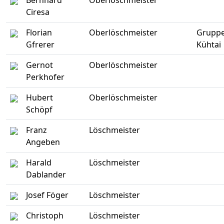
Bernhard
Oberlöschmeister
Ciresa
Florian
Oberlöschmeister
Grupp
Gfrerer
Kühtai
Gernot
Oberlöschmeister
Perkhofer
Hubert
Oberlöschmeister
Schöpf
Franz
Löschmeister
Angeben
Harald
Löschmeister
Dablander
Josef Föger
Löschmeister
Christoph
Löschmeister